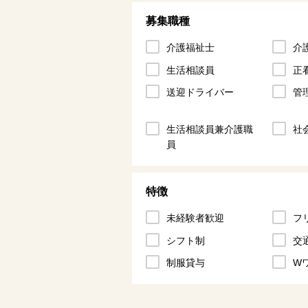
募集職種
介護福祉士
介
生活相談員
正
送迎ドライバー
管
生活相談員兼介護職
社
員
特徴
未経験者歓迎
フ
シフト制
交
制服貸与
W