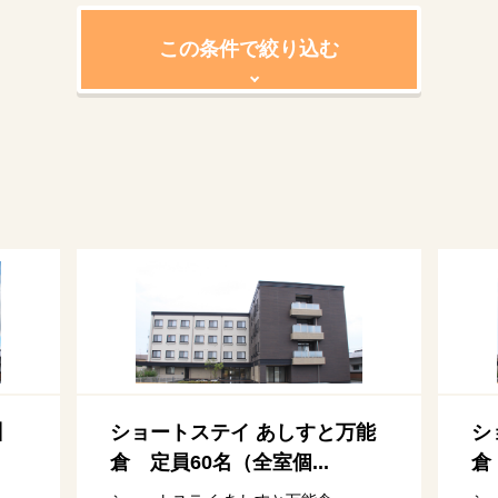
この条件で絞り込む
】
ショートステイ あしすと万能
シ
倉 定員60名（全室個...
倉