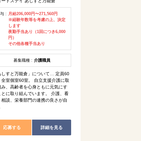
ョートステイ あしすと万能倉
与 :
月給206,000円〜271,560円
※経験年数等を考慮の上、決定
します
夜勤手当あり（1回につき6,000
円）
その他各種手当あり
募集職種 :
介護職員
あしすと万能倉」について… 定員60
・全室個室60室。 自立支援介護に取
組み、高齢者を心身ともに元気にす
ことに取り組んでいます。 介護、看
、相談、栄養部門の連携の良さが自
.
応募する
詳細を見る