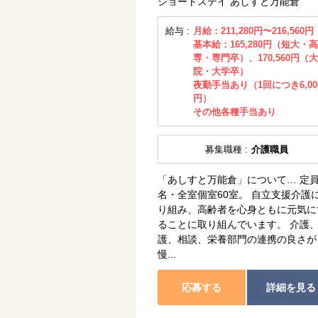
ショートステイ あしすと万能倉
給与 :
月給：211,280円〜216,560円
基本給：165,280円（短大・高
専・専門卒）、170,560円（
院・大学卒）
夜勤手当あり（1回につき6,00
円）
その他各種手当あり
募集職種 :
介護職員
「あしすと万能倉」について… 定員
名・全室個室60室。 自立支援介護
り組み、高齢者を心身ともに元気に
ることに取り組んでいます。 介護
護、相談、栄養部門の連携の良さが
慢...
応募する
詳細を見る