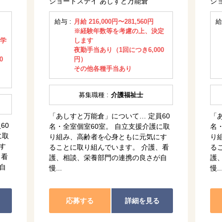
ショートステイ あしすと万能倉
シ
給与 :
月給 216,000円〜281,560円
給
※経験年数等を考慮の上、決定
大学
します
夜勤手当あり（1回につき6,000
0
円）
その他各種手当あり
募集職種 :
介護福祉士
「あしすと万能倉」について… 定員60
「
60
名・全室個室60室。 自立支援介護に取
名
に取
り組み、高齢者を心身ともに元気にす
り
す
ることに取り組んでいます。 介護、看
る
、看
護、相談、栄養部門の連携の良さが自
護
自
慢...
慢..
応募する
詳細を見る